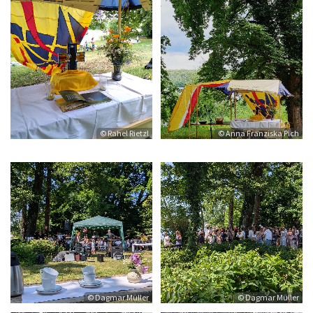
© Rahel Rietzl
© Anna Franziska Pich
© Dagmar Müller
© Dagmar Müller