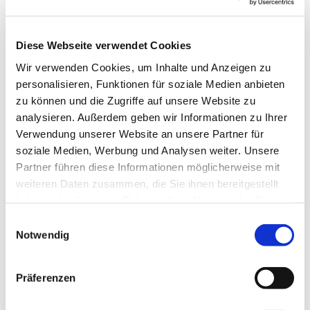
unser Miteinander.
Kitasachbearbeitung:
Gemeinsam feiern wir die
Kirchliches
Feste des Kirchenjahres
Verwaltungsamt
Diese Webseite verwendet Cookies
und gestalten Glauben im
Frankfurt (Oder)
Wir verwenden Cookies, um Inhalte und Anzeigen zu
Alltag kindgerecht und
Dörthe Hofmann-Kames
personalisieren, Funktionen für soziale Medien anbieten
offen – unabhängig von
zu können und die Zugriffe auf unsere Website zu
Telefon: 0335 - 55 631 41
der religiösen
analysieren. Außerdem geben wir Informationen zu Ihrer
kita-sb@kva-ffo.de
Zugehörigkeit der
Verwendung unserer Website an unsere Partner für
Familien.
soziale Medien, Werbung und Analysen weiter. Unsere
Partner führen diese Informationen möglicherweise mit
Zu unserem Profil gehört
Konzeption und
weiteren Daten zusammen, die Sie ihnen bereitgestellt
außerdem die Begegnung
haben oder die sie im Rahmen Ihrer Nutzung der Dienste
Anmeldung
mit der deutschen und
gesammelt haben.
der polnischen Sprache.
E
Im täglichen Miteinander
Notwendig
i
Konzeption
erleben die Kinder
n
Anmeldung
sprachliche und kulturelle
w
Präferenzen
Dokumente
Vielfalt ganz
i
selbstverständlich und
l