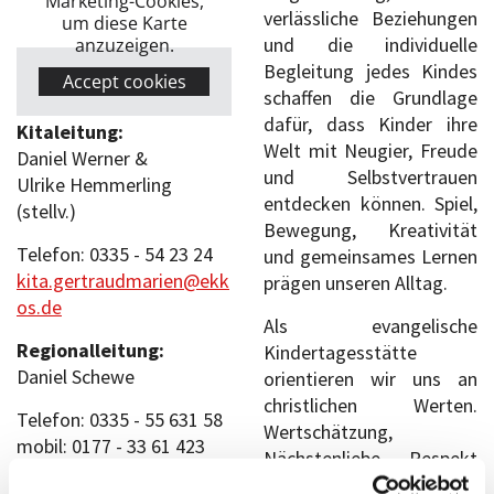
Marketing-Cookies,
verlässliche Beziehungen
um diese Karte
und die individuelle
anzuzeigen.
Begleitung jedes Kindes
Accept cookies
schaffen die Grundlage
dafür, dass Kinder ihre
Kitaleitung:
Welt mit Neugier, Freude
Daniel Werner &
und Selbstvertrauen
Ulrike Hemmerling
entdecken können. Spiel,
(stellv.)
Bewegung, Kreativität
Telefon: 0335 - 54 23 24
und gemeinsames Lernen
kita.gertraudmarien@ekk
prägen unseren Alltag.
os.de
Als evangelische
Regionalleitung:
Kindertagesstätte
Daniel Schewe
orientieren wir uns an
christlichen Werten.
Telefon: 0335 - 55 631 58
Wertschätzung,
mobil: 0177 - 33 61 423
Nächstenliebe, Respekt
daniel.schewe@ekkos.de
und Toleranz bestimmen