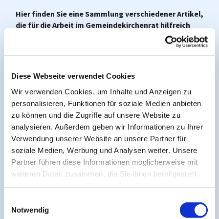
Hier finden Sie eine Sammlung verschiedener Artikel,
die für die Arbeit im Gemeindekirchenrat hilfreich
sind.
Einführun
Diese Webseite verwendet Cookies
gsveranst
altung
Wir verwenden Cookies, um Inhalte und Anzeigen zu
GKR:
personalisieren, Funktionen für soziale Medien anbieten
"Ich
zu können und die Zugriffe auf unsere Website zu
wähle den
analysieren. Außerdem geben wir Informationen zu Ihrer
Smiley
Verwendung unserer Website an unsere Partner für
aus, denn
soziale Medien, Werbung und Analysen weiter. Unsere
ich fühle
Partner führen diese Informationen möglicherweise mit
mich jetzt
weiteren Daten zusammen, die Sie ihnen bereitgestellt
gut
haben oder die sie im Rahmen Ihrer Nutzung der Dienste
gerüstet
gesammelt haben.
E
für den
Notwendig
i
Dienst als