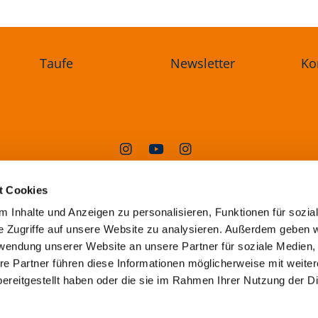
Taufe
Newsletter
Ko
angelischer Kirchenkreis Oderland-Sp
t Cookies
Steingasse 1a, 15230 Frankfurt (Oder)
 Inhalte und Anzeigen zu personalisieren, Funktionen für sozia
superintendentur@ekkos.de
e Zugriffe auf unsere Website zu analysieren. Außerdem geben w
rwendung unserer Website an unsere Partner für soziale Medien
re Partner führen diese Informationen möglicherweise mit weite
Erklärung
zur
Barrierefreiheit
ereitgestellt haben oder die sie im Rahmen Ihrer Nutzung der D
ressum
Datenschutzerklärung
ChurchDesk-L