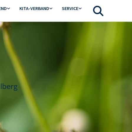
END
KITA-VERBAND
SERVICE
lberg