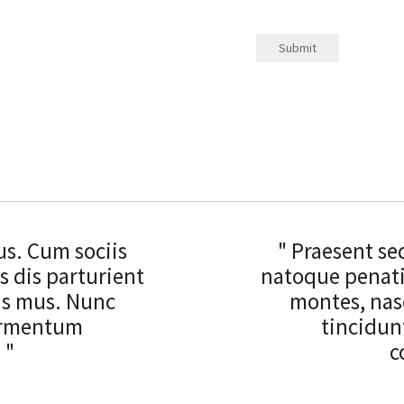
us. Cum sociis
" Praesent se
 dis parturient
natoque penati
us mus. Nunc
montes, nas
fermentum
tincidun
 "
c