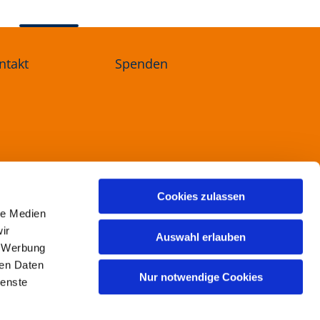
ntakt
Spenden
ree
Cookies zulassen
le Medien
ir
Auswahl erlauben
, Werbung
ren Daten
Nur notwendige Cookies
ienste
ogin