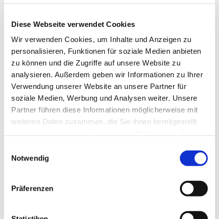
Diese Webseite verwendet Cookies
Wir verwenden Cookies, um Inhalte und Anzeigen zu
personalisieren, Funktionen für soziale Medien anbieten
zu können und die Zugriffe auf unsere Website zu
analysieren. Außerdem geben wir Informationen zu Ihrer
Verwendung unserer Website an unsere Partner für
soziale Medien, Werbung und Analysen weiter. Unsere
Partner führen diese Informationen möglicherweise mit
weiteren Daten zusammen, die Sie ihnen bereitgestellt
haben oder die sie im Rahmen Ihrer Nutzung der Dienste
gesammelt haben.
E
Notwendig
i
n
w
Präferenzen
i
l
l
Statistiken