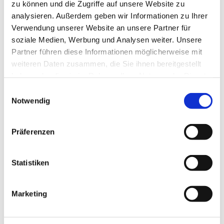
zu können und die Zugriffe auf unsere Website zu
analysieren. Außerdem geben wir Informationen zu Ihrer
Verwendung unserer Website an unsere Partner für
Bitte akzeptieren Sie Marketing-
soziale Medien, Werbung und Analysen weiter. Unsere
Cookies, um diese Karte anzuzeigen.
Partner führen diese Informationen möglicherweise mit
weiteren Daten zusammen, die Sie ihnen bereitgestellt
Accept cookies
haben oder die sie im Rahmen Ihrer Nutzung der Dienste
gesammelt haben.
E
Notwendig
i
n
w
Präferenzen
i
l
l
Statistiken
i
g
Marketing
u
n
g