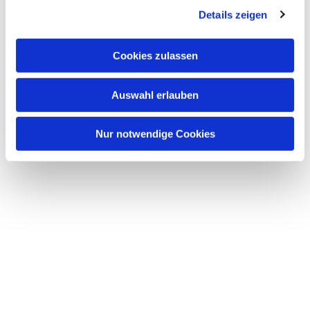
Details zeigen
s
a
u
Cookies zulassen
s
w
Auswahl erlauben
a
h
l
Nur notwendige Cookies