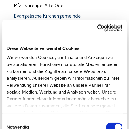
Pfarrsprengel Alte Oder
Evangelische Kirchengemeinde
Wriezen/Oderland
Altmädewitz Altwriezen, Wriezen
Evang
elische Kirchengemeinde Oderberg-
Diese Webseite verwendet Cookies
Altglietzen
Wir verwenden Cookies, um Inhalte und Anzeigen zu
personalisieren, Funktionen für soziale Medien anbieten
Altglietzen, Oderberg, Neutornow, Bralitz,
zu können und die Zugriffe auf unsere Website zu
Neuenhagen, Neuendorf, Hohensaaten
analysieren. Außerdem geben wir Informationen zu Ihrer
Verwendung unserer Website an unsere Partner für
Evangelische Kirchengemeinde Oberbarnim-
soziale Medien, Werbung und Analysen weiter. Unsere
Nikolai
Partner führen diese Informationen möglicherweise mit
weiteren Daten zusammen, die Sie ihnen bereitgestellt
Bad Freienwalde, Wölsickendorf, Wollenberg,
haben oder die sie im Rahmen Ihrer Nutzung der Dienste
Steinbeck, Altranft
gesammelt haben.
E
Notwendig
i