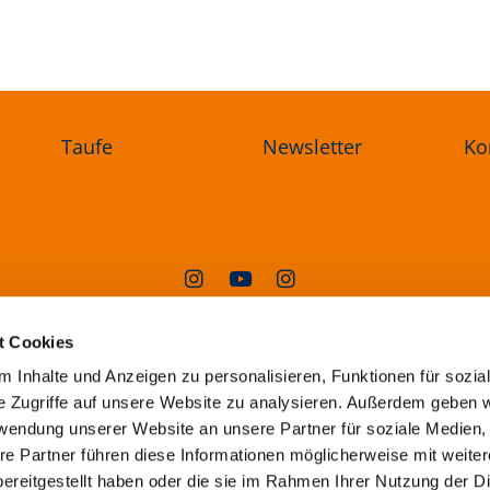
Taufe
Newsletter
Ko
angelischer Kirchenkreis Oderland-Sp
t Cookies
Steingasse 1a, 15230 Frankfurt (Oder)
 Inhalte und Anzeigen zu personalisieren, Funktionen für sozia
superintendentur@ekkos.de
e Zugriffe auf unsere Website zu analysieren. Außerdem geben w
rwendung unserer Website an unsere Partner für soziale Medien
re Partner führen diese Informationen möglicherweise mit weite
Erklärung
zur
Barrierefreiheit
ereitgestellt haben oder die sie im Rahmen Ihrer Nutzung der D