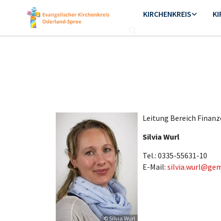
KIRCHENKREIS
K
Leitung Bereich Finan
Silvia Wurl
Tel.: 0335-55631-10
E-Mail:
silvia.wurl@ge
© Silvia Wurl