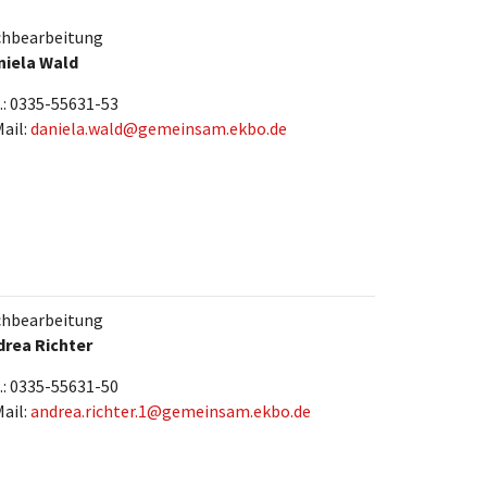
chbearbeitung
niela Wald
.: 0335-55631-53
ail:
daniela.wald@gemeinsam.ekbo.de
chbearbeitung
drea Richter
.: 0335-55631-50
ail:
andrea.richter.1@gemeinsam.ekbo.de