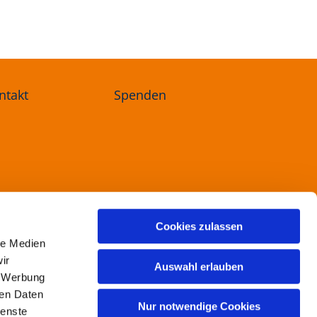
ntakt
Spenden
ree
Cookies zulassen
le Medien
ir
Auswahl erlauben
, Werbung
ren Daten
Nur notwendige Cookies
ienste