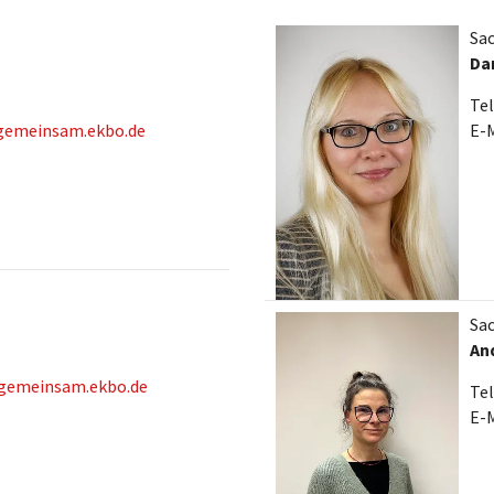
Sa
Da
Tel
gemeinsam.ekbo.de
E-M
Sa
An
@gemeinsam.ekbo.de
Tel
E-M