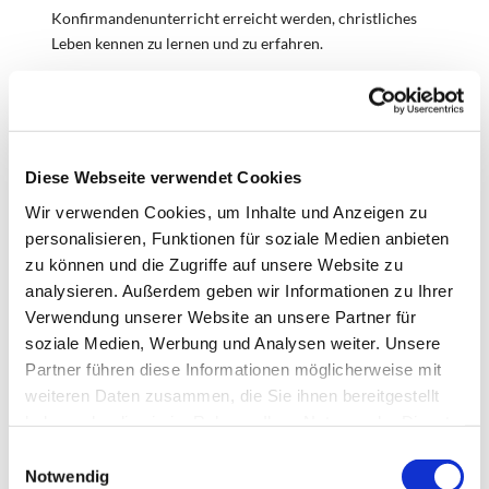
Konfirmandenunterricht erreicht werden, christliches
Leben kennen zu lernen und zu erfahren.
Es kann so auf der einen Seite als Höhepunkt in der
Gestaltung der regulären Konfirmandenzeit in den
Kirchengemeinde/Regionen genutzt werden oder für
diejenigen die es betrifft, als Vorbereitung zur
Diese Webseite verwendet Cookies
Konfirmation dienen. Die Gestaltung der
Wir verwenden Cookies, um Inhalte und Anzeigen zu
Konfirmandenzeit liegt in der Entscheidung der
personalisieren, Funktionen für soziale Medien anbieten
Kirchengemeinden.
zu können und die Zugriffe auf unsere Website zu
analysieren. Außerdem geben wir Informationen zu Ihrer
Vorbereitung
: Die wesentliche Vorbereitung eines
Verwendung unserer Website an unsere Partner für
Camps liegt in der Verantwortung der Jugendmitarbeiter
soziale Medien, Werbung und Analysen weiter. Unsere
des Kirchenkreises. Diese erarbeiten einen
Partner führen diese Informationen möglicherweise mit
Programmentwurf (Reader) der im Vorfeld eines Camps
mit den Ehren- und Hauptamtlichen vervollständigt und
weiteren Daten zusammen, die Sie ihnen bereitgestellt
fertig gestellt wird. Dazu dient u.a. eine
haben oder die sie im Rahmen Ihrer Nutzung der Dienste
Vorbereitungsrüste im Frühjahr. Ein Teil der
gesammelt haben.
E
ehrenamtlichen Teamer absolvieren parallel eine
Notwendig
i