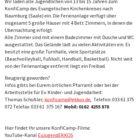
Wir laden alle Jugendlichen von 13 bis 15 Jahren zum
KonfiCamp des Evangelischen Kirchenkreises nach
Naumburg (Saale) ein. Die Ferienanlage verfügt über
insgesamt 5 große Häuser mit 4 Bett Zimmern, in denen die
Übernachtung erfolgt.
Alle Zimmer sind mit einem Badezimmer mit Dusche und WC
ausgestattet. Das Gelände lädt zu vielen Aktivitäten ein. Es
besitzt eine große Turnhalle, viele Sportplätze
(Beachvolleyball, Fußball, Handball, Basketball). Nicht weit
von der Ferienanlage entfernt liegt ein Freibad.
Neugierig geworden?
Infos gibts bei Eurem örtlichen Pfarramt oder bei der
Arbeitsstelle für Ev. Kinder- und Jugendarbeit:
Thomas Schüßler,
konficamp@ekkos.de
, Telefon: 033 61 375
072 Telefax: 033 61 375 167
Mobil: 0162 4255 878
Hier findet Ihr unsere KonfiCamp-Filme:
YouTube-Kanal
EvJugendEKKOS