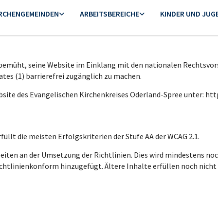
IRCHENGEMEINDEN
ARBEITSBEREICHE
KINDER UND JUG
 bemüht, seine Website im Einklang mit den nationalen Rechtsvors
tes (1) barrierefrei zugänglich zu machen.
Website des Evangelischen Kirchenkreises Oderland-Spree unter: ht
füllt die meisten Erfolgskriterien der Stufe AA der WCAG 2.1.
eiten an der Umsetzung der Richtlinien. Dies wird mindestens n
chtlinienkonform hinzugefügt. Ältere Inhalte erfüllen noch nicht 