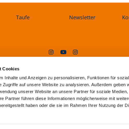
Taufe
Newsletter
Ko
angelischer Kirchenkreis Oderland-Sp
t Cookies
Steingasse 1a, 15230 Frankfurt (Oder)
 Inhalte und Anzeigen zu personalisieren, Funktionen für sozia
superintendentur@ekkos.de
e Zugriffe auf unsere Website zu analysieren. Außerdem geben w
rwendung unserer Website an unsere Partner für soziale Medien
re Partner führen diese Informationen möglicherweise mit weite
Erklärung
zur
Barrierefreiheit
ereitgestellt haben oder die sie im Rahmen Ihrer Nutzung der D
ressum
Datenschutzerklärung
ChurchDesk-L