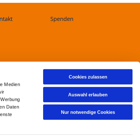
ntakt
Spenden
ree
Cookies zulassen
le Medien
ir
Auswahl erlauben
, Werbung
ren Daten
Nur notwendige Cookies
ienste
ogin