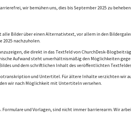
arrierefrei, wir bemühen uns, dies bis September 2025 zu beheben
le Bilder über einen Alternativtext, vor allem in den Bildergaleri
de 2025 nachzuholen.
n anzuzeigen, die direkt in das Textfeld von ChurchDesk-Blogbeitr
nische Aufwand steht unverhältnismäßig den Möglichkeiten gegen
ildes und dem schriftlichen Inhalt des veröffentlichten Textfeldes
ranskription und Untertitel. Für ältere Inhalte verzichten wir au
en wir nach Möglichkeit mit Untertiteln versehen.
. Formulare und Vorlagen, sind nicht immer barrierearm. Wir arb