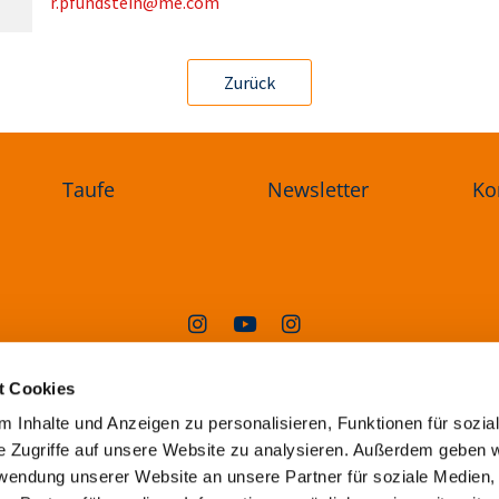
r.pfundstein@me.com
Zurück
Taufe
Newsletter
Ko
angelischer Kirchenkreis Oderland-Sp
t Cookies
Steingasse 1a, 15230 Frankfurt (Oder)
 Inhalte und Anzeigen zu personalisieren, Funktionen für sozia
superintendentur@ekkos.de
e Zugriffe auf unsere Website zu analysieren. Außerdem geben w
rwendung unserer Website an unsere Partner für soziale Medien